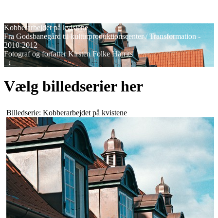
Kobberarbejdet på kvistene
Fra Godsbanegård til kulturproduktionscenter / Transformation -
2010-2012
Fotograf og forfatter Kirsten Folke Harrits
_↓_
Vælg billedserier her
Billedserie:
Kobberarbejdet på kvistene